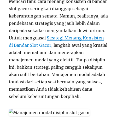
Mencari tahu cara menang konsisten di bandar
slot gacor seringkali dianggap sebagai
keberuntungan semata. Namun, realitanya, ada
pendekatan strategis yang jauh lebih dalam
daripada sekadar mengandalkan dewi fortuna.
Untuk menguasai
Strategi Menang Konsisten
di Bandar Slot Gacor
, langkah awal yang krusial
adalah memahami dan menerapkan
manajemen modal yang efektif. Tanpa disiplin
ini, bahkan strategi paling canggih sekalipun
akan sulit bertahan. Manajemen modal adalah
fondasi dari setiap sesi bermain yang sukses,
memastikan Anda tidak kehabisan dana
sebelum keberuntungan berpihak.