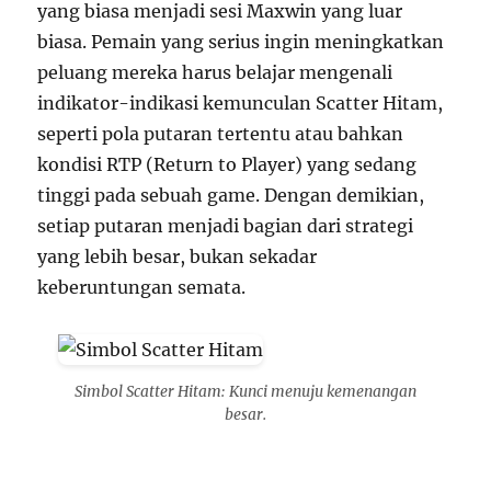
yang biasa menjadi sesi Maxwin yang luar
biasa. Pemain yang serius ingin meningkatkan
peluang mereka harus belajar mengenali
indikator-indikasi kemunculan Scatter Hitam,
seperti pola putaran tertentu atau bahkan
kondisi RTP (Return to Player) yang sedang
tinggi pada sebuah game. Dengan demikian,
setiap putaran menjadi bagian dari strategi
yang lebih besar, bukan sekadar
keberuntungan semata.
Simbol Scatter Hitam: Kunci menuju kemenangan
besar.