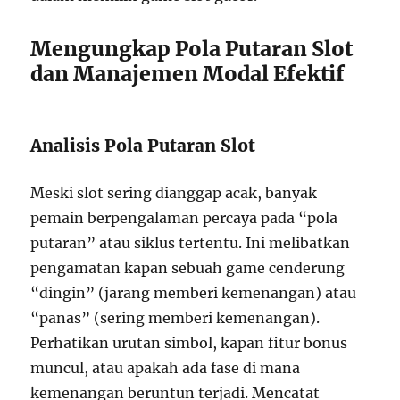
Mengungkap Pola Putaran Slot
dan Manajemen Modal Efektif
Analisis Pola Putaran Slot
Meski slot sering dianggap acak, banyak
pemain berpengalaman percaya pada “pola
putaran” atau siklus tertentu. Ini melibatkan
pengamatan kapan sebuah game cenderung
“dingin” (jarang memberi kemenangan) atau
“panas” (sering memberi kemenangan).
Perhatikan urutan simbol, kapan fitur bonus
muncul, atau apakah ada fase di mana
kemenangan beruntun terjadi. Mencatat