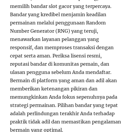
memilih bandar slot gacor yang terpercaya.
Bandar yang kredibel menjamin keadilan
permainan melalui penggunaan Random
Number Generator (RNG) yang teruji,
menawarkan layanan pelanggan yang
responsif, dan memproses transaksi dengan
cepat serta aman. Periksa lisensi resmi,
reputasi bandar di komunitas pemain, dan
ulasan pengguna sebelum Anda mendaftar.
Bermain di platform yang aman dan adil akan
memberikan ketenangan pikiran dan
memungkinkan Anda fokus sepenuhnya pada
strategi permainan. Pilihan bandar yang tepat
adalah perlindungan terakhir Anda terhadap
praktik tidak adil dan memastikan pengalaman
bermain yang optimal.