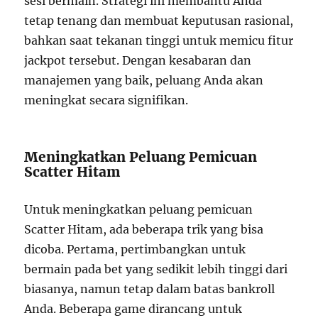
sesi bermain. Strategi ini membantu Anda
tetap tenang dan membuat keputusan rasional,
bahkan saat tekanan tinggi untuk memicu fitur
jackpot tersebut. Dengan kesabaran dan
manajemen yang baik, peluang Anda akan
meningkat secara signifikan.
Meningkatkan Peluang Pemicuan
Scatter Hitam
Untuk meningkatkan peluang pemicuan
Scatter Hitam, ada beberapa trik yang bisa
dicoba. Pertama, pertimbangkan untuk
bermain pada bet yang sedikit lebih tinggi dari
biasanya, namun tetap dalam batas bankroll
Anda. Beberapa game dirancang untuk