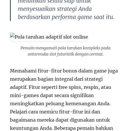
melainkan selalu siap untuk
menyesuaikan strategi Anda
berdasarkan performa game saat itu.
Pemain mengamati pola taruhan kompleks pada
antarmuka slot futuristik dengan cermat.
Memahami fitur-fitur bonus dalam game juga
merupakan bagian integral dari strategi
adaptif. Fitur seperti free spins, respin, atau
mini-games dapat secara signifikan
meningkatkan peluang kemenangan Anda.
Pelajari cara memicu fitur-fitur ini dan
bagaimana mereka dapat digunakan untuk
keuntungan Anda. Beberapa pemain bahkan