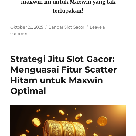
maxwin ini untuk Maxwin yang tak
terlupakan!
Posted
Categories
Oktober 28, 2025
Bandar Slot Gacor
Leave a
on
on
comment
Pola
Slot
Gacor
Strategi Jitu Slot Gacor:
Maxwin
Terbukti
Menguasai Fitur Scatter
2025:
Hitam untuk Maxwin
Strategi
Jitu
Optimal
Raih
Kemenangan
Optimal