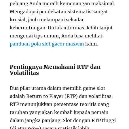
peluang Anda meraih kemenangan maksimal.
Mengadopsi pendekatan sistematis sangat
krusial, jauh melampaui sekadar
keberuntungan. Untuk informasi lebih lanjut
mengenai tips umum, Anda bisa melihat
panduan pola slot gacor maxwin
kami.
Pentingnya Memahami RTP dan
Volatilitas
Dua pilar utama dalam memilih game slot
adalah Return to Player (RTP) dan volatilitas.
RTP menunjukkan persentase teoritis uang
taruhan yang akan kembali kepada pemain
dalam jangka panjang. Slot dengan RTP tinggi
(di atas 96%) secara statistik lebih