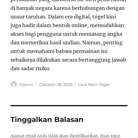
di banyak negara karena berhubungan dengan
unsur taruhan. Dalam era digital, togel kini
juga hadir dalam bentuk online, memudahkan
akses bagi pengguna untuk memasang angka
dan memeriksa hasil undian. Namun, penting
untuk memahami bahwa permainan ini
sebaiknya dilakukan secara bertanggung jawab
dan sadar risiko.
Author
Posted
Categories
Daevin
Oktober 28, 2025
Cara Main Togel
on
Tinggalkan Balasan
Alamat email Anda tidak akan dipublikasikan.
Ruas yang