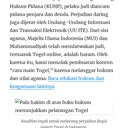
Hukum Pidana (KUHP), pelaku judi diancam
pidana penjara dan denda. Perjudian daring
juga dijerat oleh Undang-Undang Informasi
dan Transaksi Elektronik (UU ITE). Dari sisi
agama, Majelis Ulama Indonesia (MUI) dan
Muhammadiyah telah memfatwakan judi,
termasuk Togel online, adalah haram. Oleh
karena itu, kami menolak pembuatan konten
“cara main Togel,” karena melanggar hukum
dan nilai agama.
Baca edukasi hukum dan
keagamaan lainnya
.
Keadilan tegak untuk melarang perjudian ilegal
seperti Togel di Indonesia.