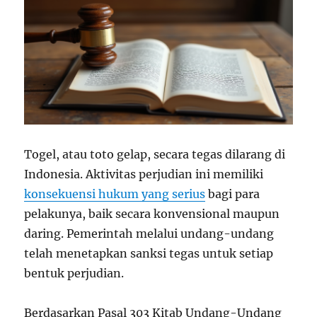
Togel, atau toto gelap, secara tegas dilarang di
Indonesia. Aktivitas perjudian ini memiliki
konsekuensi hukum yang serius
bagi para
pelakunya, baik secara konvensional maupun
daring. Pemerintah melalui undang-undang
telah menetapkan sanksi tegas untuk setiap
bentuk perjudian.
Berdasarkan Pasal 303 Kitab Undang-Undang